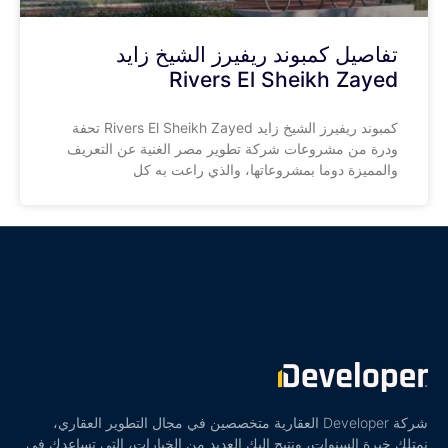
تفاصيل كمبوند ريفيرز الشيخ زايد
Rivers El Sheikh Zayed
كمبوند ريفيرز الشيخ زايد Rivers El Sheikh Zayed تحفة
ودرة من مشروعات شركة تطوير مصر الغنية عن التعريف
والمميزة دوما بمشروعاتها، والذي راعت به كل
شركة Developer العقارية متخصصين في مجال التطوير العقاري،
نمتلك خبرة السنوات، ونتيح إليك العديد من الخيارات، التي تساعدك في