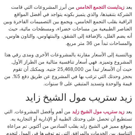
يعد
زيدايست التجمع الخامس
من أبرز المشروعات التي قامت
الشركة بتنفيذها، والذي يتميز بكونه يتواجد في أفضل المواقع
الراقية بقلب التجمع الخامس، ويجمع بين التصميمات الفاخرة وبين
العناصر الطبيعية من مساحات خضراء، ومسطحات مائية، حيث
أنه يضم الفلل، بالإضافة إلى الشقق، والبنتهاوس، والتاون هاوس،
والمساحات تبدأ من 36 متر مربع.
وبالنسبة إلى الأسعار مقارنة بالمشروعات الأخرى ومدى رقي هذا
المشروع وتميزه. فهي أسعار تنافسية مثالية من الطراز الأول.
حيث أن الأسعار تبدأ من 25,468,000 جنيه. ويمكنك أن تقوم
بحجز وحدتك التي ترغب بها في المشروع عن طريق دقع 5%. من
قيمة والوحدة وتسديد المتبقي على 9 سنوات.
زيد ستريب مول الشيخ زايد
يعد
زيد ستريب مول الشيخ زايد
من أهم وأفضل المشروعات. التي
تستطيع أن تحصل على وحدتك الطبية أو الإدارية أو التجارية به.
بموقع مميز في الشيخ زايد بقلب السادس من أكتوبر. تم مراعاة
التناسق بين الخدمات والمرافق التي تم توفيرها في المول لتخدم