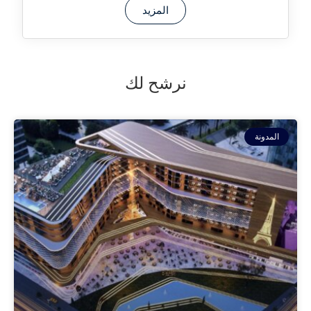
المزيد
نرشح لك
المدونة