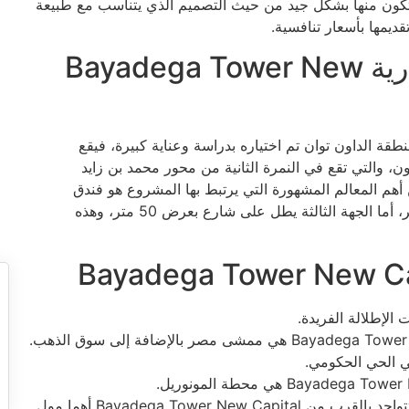
ي تتكون منها بشكل جيد من حيث التصميم الذي يتناسب مع طبيعة
قديمها بأسعار تنافسية.
موقع بياديجا تاور العاصمة الإدارية Bayadega Tower New
Bayad بموقع مثالي في منطقة الداون توان تم اختياره بدراسة وعناية كبيرة، فيقع
ن، والتي تقع في النمرة الثانية من محور محمد بن زايد
ع يكل على المحور بعرض 100 متر، ومن أهم المعالم المشهورة التي يرتبط بها المشروع هو فندق
الماسة، كما المحور الثاني للمشروع يصل عرضه إلى 70 متر، أما الجهة الثالثة يطل على شارع بعرض 50 متر، وهذه
الإطلالة الفريدة.
حي الحي الحكومي.
ومجموعة متنوعة من المشروعات العمرانية الجديدة تتواجد بالقرب من Bayadega Tower New Capital أهما مول