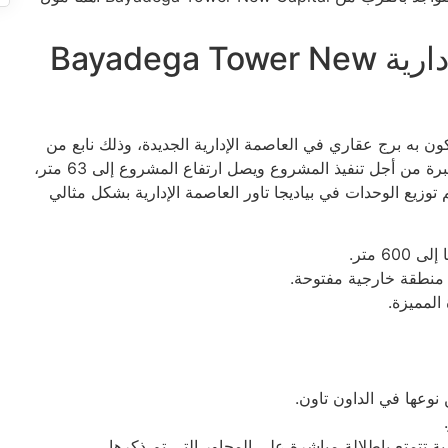
تصميم بياديجا تاور العاصمة الإدارية Bayadega Tower New
كون به برج عقاري في العاصمة الإدارية الجديدة، وذلك نابع من
اعتماد الشركة المطورة على أفضل الجهات الهندسية ذو الخبرة من أجل تنفيذ المشروع ويصل ارتفاع المشروع إلى 63 متر،
الدور الأرضي، و3 أدوار جراج، وتم توزيع الوحدات في بياديجا تاور العاصمة الإدارية بشكل مثالي
 منطقة خارجية مفتوحة.
المميزة.
نوعها في الداون تاون.
ة تتمتع بإطلالة مباشرة على المحاور التي تم ذكرها.