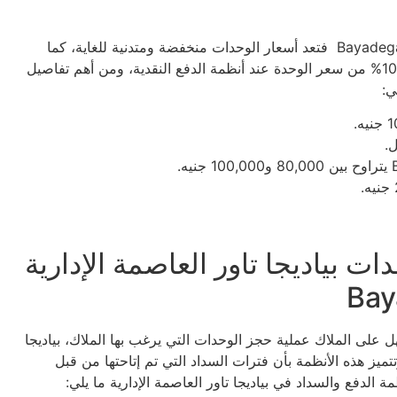
مقارنة بكم المميزات المتوفرة في Bayadega Tower New Capital فتعد أسعار الوحدات منخفضة ومتدنية للغاية، كما
يتواجد مجموعة من الخصومات في فترة العروض تصل إلى 10% من سعر الوحدة عند أنظمة الدفع النقدية، ومن أهم تفاصيل
ت بياديجا تاور العاصمة الإدارية
Bay
لى الملاك عملية حجز الوحدات التي يرغب بها الملاك، بياديجا
تتميز هذه الأنظمة بأن فترات السداد التي تم إتاحتها من قبل