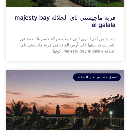
‎قرية ماجيستى باى الجلالة majesty bay
el galala
واحدة من أهم القرى التي قامت شركة لاسيرينا الغنية عن
التعريف بتدشينها على أرض الواقع هي ‎قرية ماجيستى باى
الجلالة majesty bay el galala، كونها
افضل مشاريع العين السخنة