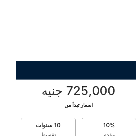
725,000 جنيه
اسعار تبدأ من
%
10
10
سنوات
مقدم
تقسيط