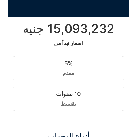
15,093,232 جنيه
اسعار تبدأ من
5
%
مقدم
10
سنوات
تقسيط
أنواع الوحدات