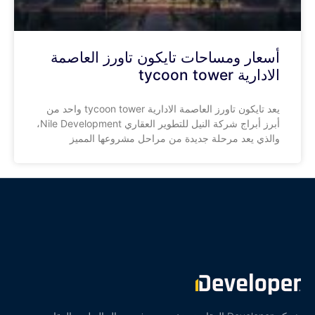
أسعار ومساحات تايكون تاورز العاصمة
الادارية tycoon tower
يعد تايكون تاورز العاصمة الادارية tycoon tower واحد من
أبرز أبراج شركة النيل للتطوير العقاري Nile Development،
والذي يعد مرحلة جديدة من مراحل مشروعها المميز