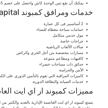
يمكنك أن تقع ثمن الوحدة كاش واحصل على خصم 45%
خدمات ومرافق كمبوند Compound Ri8 New Capital
2 أسانسير فى كل عمارة
حمامات سباحة مغطاة للنساء
مول خدمي متكامل
جراجات خاصة
صالات الألعاب الرياضية
مسارات مخصصة من أجل الجري والركض
كافيهات ومطاعم متنوعة
حدائق ذات مساحات خضراء
الأمن والحراسة
كاميرات المراقبة التي تقوم بالتأمين الدوري على الكم
خدمات الصيانة والنظافة الدورية
مميزات كمبوند ار اي ايت العاص
يتمتع كمبوند ار اي ايت العاصمة الإدارية بالعديد والكثير 
برفاهية الحياة في هذا الكمبوند المميز في قلب العاصمة الإدار